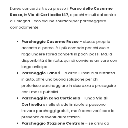
L’area concerti si trova presso il
Parco delle Caserme
Rosse
, in
Via di Corticella 147
, a pochi minuti dal centro
di Bologna. Ecco alcune soluzioni per parcheggiare
comodamente:
Parcheggio Caserme Rosse
– situato proprio
accanto al parco, è il più comodo per chi vuole
raggiungere l’area concerti in pochi passi. Ma, la
disponibilità è limitata, quindi conviene arrivare con
largo anticipo.
Parcheggio Tanari
– a circa 10 minuti di distanza
in auto, offre una buona soluzione per chi
preferisce parcheggiare in sicurezza e proseguire
con i mezzi pubblici.
Parcheggi in zona Corticella
– lungo
Via di
Corticella
e nelle strade limitrofe si possono
trovare parcheggi gratuiti, ma è bene verificare la
presenza di eventuali restrizioni.
Parcheggio Stazione Centrale
– se arrivi da