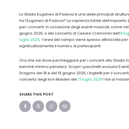
Lo Stadio Euganeo di Padova è una delle principali strutture 
ha l’Euganeo di Padova? La capienza totale dell’impianto è
per i concerti. In occasione degli eventi musicali, come ne
giugno 2025, o del concerto di Cesare Cremonini dell’
8 lu
luglio 2025
, l’area del campo viene spesso attrezzata per 
significativamente il numero di partecipanti.
Ora che sai dove parcheggiare per i concerti allo Stadio Eu
benché minimo pensiero. Scopri i pacchetti esclusivi EventinT
Dragons del 18 e del 19 giugno 2025, i biglietti per il conce
concerto degli Iron Maiden del
13 luglio 2025
! Vivi al massi
SHARE THIS POST