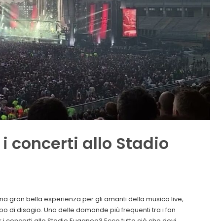
 concerti allo Stadio
a gran bella esperienza per gli amanti della musica live,
ipo di disagio. Una delle domande più frequenti tra i fan
 i concerti allo Stadio Euganeo? Ecco tutto ciò che devi