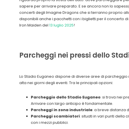
sapere per arrivare preparato. E se ancora non lo sapessi, su
concerti degli Imagine Dragons che si terranno proprio allo 
disponibili anche i pacchetti con i biglietti per il concerto 
Iron Maiden del
13 luglio 2025
!
Parcheggi nei pressi dello Sta
Lo Stadio Euganeo dispone di diverse aree di parcheggio ne
alta nei giorni degli eventi. Tra le principali opzioni:
Parcheggio dello Stadio Euganeo
: si trova nei 
Arrivare con largo anticipo è fondamentale.
Parcheggi in zona industriale
: a breve distanza 
Parcheggi scambiatori
: situati in vari punti dell
con i mezzi pubblici.