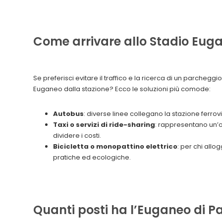
Come arrivare allo Stadio Euga
Se preferisci evitare il traffico e la ricerca di un parchegg
Euganeo dalla stazione? Ecco le soluzioni più comode:
Autobus
: diverse linee collegano la stazione ferrovi
Taxi o servizi di ride-sharing
: rappresentano un’o
dividere i costi.
Bicicletta o monopattino elettrico
: per chi allo
pratiche ed ecologiche.
Quanti posti ha l’Euganeo di 