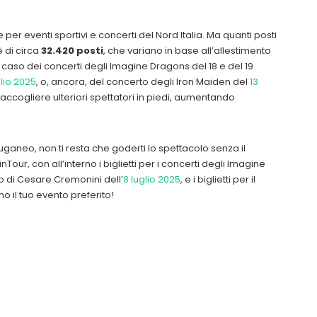
per eventi sportivi e concerti del Nord Italia. Ma quanti posti
 di circa
32.420 posti
, che variano in base all’allestimento
l caso dei concerti degli Imagine Dragons del 18 e del 19
glio 2025
, o, ancora, del concerto degli Iron Maiden del
13
accogliere ulteriori spettatori in piedi, aumentando
ganeo, non ti resta che goderti lo spettacolo senza il
our, con all’interno i biglietti per i concerti degli Imagine
rto di Cesare Cremonini dell’
8 luglio 2025
, e i biglietti per il
mo il tuo evento preferito!