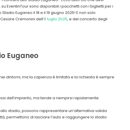
 EventinTour sono disponibili i pacchetti con i biglietti per i
Stadio Euganeo il 18 e il 19 giugno 2025! E non solo:
di Cesare Cremonini dell’
8 luglio 2025
, e del concerto degli
dio Euganeo
i dintorni, ma la capienza è limitata e la richiesta è sempre
pressi dell’impianto, ma tende a riempirsi rapidamente.
dallo stadio, possono rappresentare un’alternativa valida.
a città, permettono di lasciare l’auto e raggiungere lo stadio