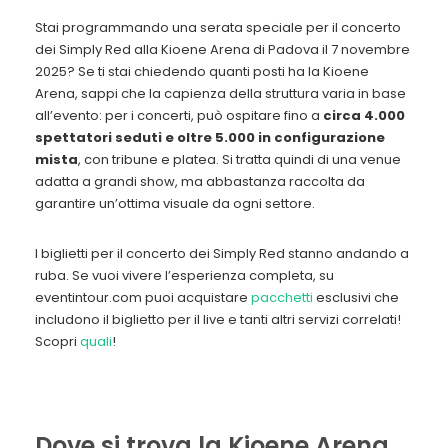
Stai programmando una serata speciale per il concerto
dei
Simply Red alla Kioene Arena di Padova il 7 novembre
2025
? Se ti stai chiedendo
quanti posti ha la Kioene
Arena
, sappi che la capienza della struttura varia in base
all’evento: per i concerti, può ospitare
fino a
circa 4.000
spettatori seduti
e oltre
5.000 in configurazione
mista
, con tribune e platea. Si tratta quindi di una venue
adatta a grandi show, ma abbastanza raccolta da
garantire un’ottima visuale da ogni settore.
I biglietti per il concerto dei Simply Red stanno andando a
ruba. Se vuoi vivere l’esperienza completa, su
eventintour.com
puoi
acquistare
pacchetti
esclusivi
che
includono il biglietto per il live e tanti altri servizi correlati!
Scopri
quali
!
Dove si trova la Kioene Arena