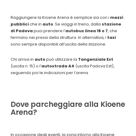
Raggiungere la Kioene Arena è semplice sia con i
mezzi
pubblici
che in
auto
. Se viaggi in treno, dalla
stazione
di Padova
puoi prendere l’
autobus linea 18 o 7
, che
fermano nei pressi della struttura. In alternativa, i
taxi
sono sempre disponibili all’uscita della stazione.
Chi arriva in
auto
può utilizzare la
Tangenziale Est
(uscita n. 15) o l’
autostrada A4
(uscita Padova Est),
seguendo poi le indicazioni per l’arena.
Dove parcheggiare alla Kioene
Arena?
In occasione degli eventi, la zona intorno alla Kioene