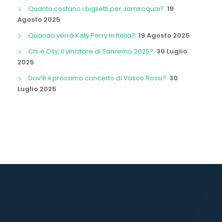
Quanto costano i biglietti per Jamiroquai?
19
Agosto 2025
Quando verrà Katy Perry in Italia?
19 Agosto 2025
Chi è Olly, il vincitore di Sanremo 2025?
30 Luglio
2025
Dov’è il prossimo concerto di Vasco Rossi?
30
Luglio 2025