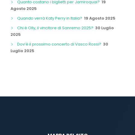
Quanto costano i biglietti per Jamiroquai?
19
Agosto 2025
Quando verrà Katy Perry in Italia?
19 Agosto 2025
Chi è Olly, il vincitore di Sanremo 2025?
30 Luglio
2025
Dov’è il prossimo concerto di Vasco Rossi?
30
Luglio 2025