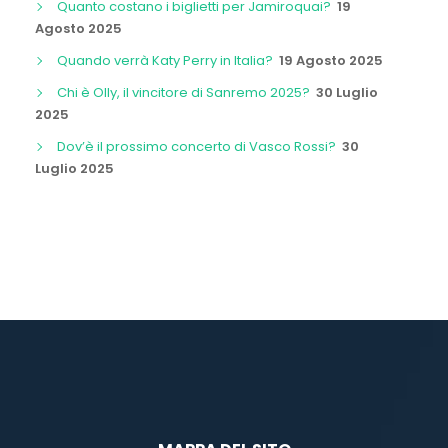
Quanto costano i biglietti per Jamiroquai?
19
Agosto 2025
Quando verrà Katy Perry in Italia?
19 Agosto 2025
Chi è Olly, il vincitore di Sanremo 2025?
30 Luglio
2025
Dov’è il prossimo concerto di Vasco Rossi?
30
Luglio 2025