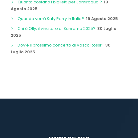
Quanto costano i biglietti per Jamiroquai?
19
Agosto 2025
Quando verrà Katy Perry in Italia?
19 Agosto 2025
Chi è Olly, il vincitore di Sanremo 2025?
30 Luglio
2025
Dov’è il prossimo concerto di Vasco Rossi?
30
Luglio 2025