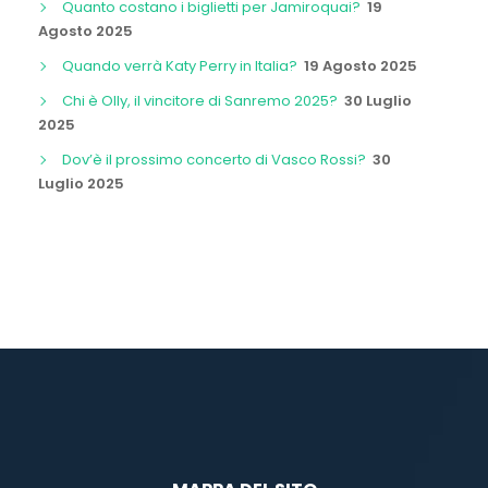
Quanto costano i biglietti per Jamiroquai?
19
Agosto 2025
Quando verrà Katy Perry in Italia?
19 Agosto 2025
Chi è Olly, il vincitore di Sanremo 2025?
30 Luglio
2025
Dov’è il prossimo concerto di Vasco Rossi?
30
Luglio 2025