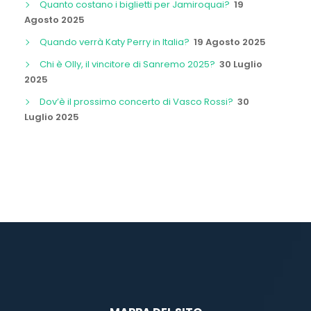
Quanto costano i biglietti per Jamiroquai?
19
Agosto 2025
Quando verrà Katy Perry in Italia?
19 Agosto 2025
Chi è Olly, il vincitore di Sanremo 2025?
30 Luglio
2025
Dov’è il prossimo concerto di Vasco Rossi?
30
Luglio 2025