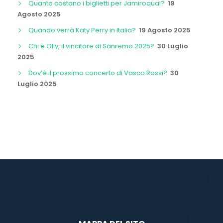
Quanto costano i biglietti per Jamiroquai?
19
Agosto 2025
Quando verrà Katy Perry in Italia?
19 Agosto 2025
Chi è Olly, il vincitore di Sanremo 2025?
30 Luglio
2025
Dov’è il prossimo concerto di Vasco Rossi?
30
Luglio 2025