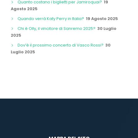
Quanto costano i biglietti per Jamiroquai?
19
Agosto 2025
Quando verrà Katy Perry in Italia?
19 Agosto 2025
Chi è Olly, il vincitore di Sanremo 2025?
30 Luglio
2025
Dov’è il prossimo concerto di Vasco Rossi?
30
Luglio 2025