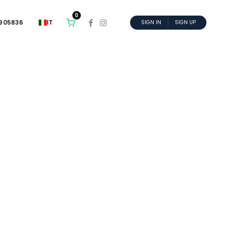
0
6905836
IT
SIGN IN
SIGN UP