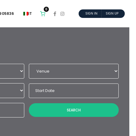
0
6905836
IT
SIGN IN
SIGN UP
SEARCH