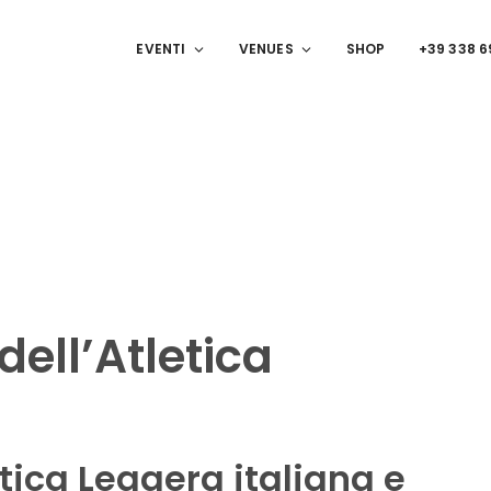
EVENTI
VENUES
SHOP
+39 338 
 dell’Atletica
etica Leggera italiana e