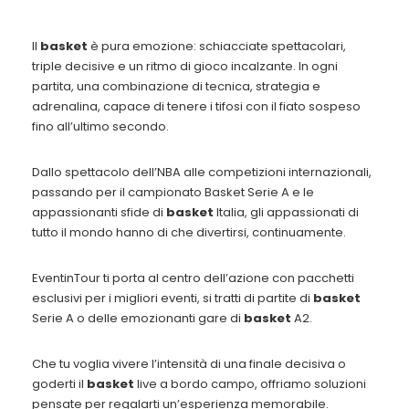
Il
basket
è pura emozione: schiacciate spettacolari,
triple decisive e un ritmo di gioco incalzante. In ogni
partita, una combinazione di tecnica, strategia e
adrenalina, capace di tenere i tifosi con il fiato sospeso
fino all’ultimo secondo.
Dallo spettacolo dell’NBA alle competizioni internazionali,
passando per il campionato Basket Serie A e le
appassionanti sfide di
basket
Italia, gli appassionati di
tutto il mondo hanno di che divertirsi, continuamente.
EventinTour ti porta al centro dell’azione con pacchetti
esclusivi per i migliori eventi, si tratti di partite di
basket
Serie A o delle emozionanti gare di
basket
A2.
Che tu voglia vivere l’intensità di una finale decisiva o
goderti il
basket
live a bordo campo, offriamo soluzioni
pensate per regalarti un’esperienza memorabile.