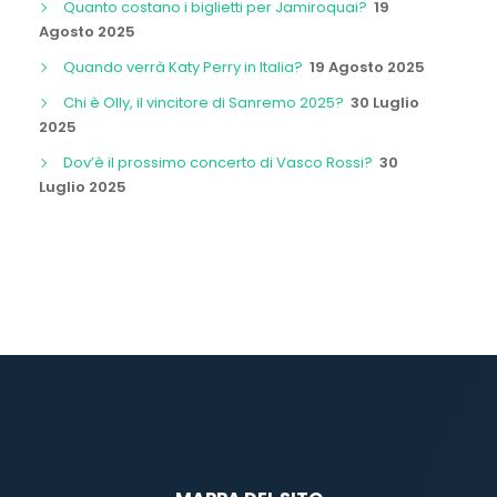
Quanto costano i biglietti per Jamiroquai?
19
Agosto 2025
Quando verrà Katy Perry in Italia?
19 Agosto 2025
Chi è Olly, il vincitore di Sanremo 2025?
30 Luglio
2025
Dov’è il prossimo concerto di Vasco Rossi?
30
Luglio 2025