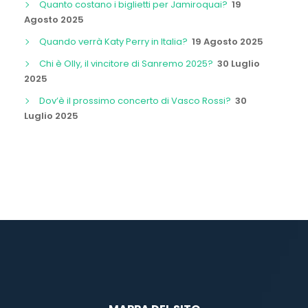
Quanto costano i biglietti per Jamiroquai?
19
Agosto 2025
Quando verrà Katy Perry in Italia?
19 Agosto 2025
Chi è Olly, il vincitore di Sanremo 2025?
30 Luglio
2025
Dov’è il prossimo concerto di Vasco Rossi?
30
Luglio 2025